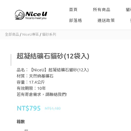
首頁
所有商品
貓
部落格
運送政策
全部商品
/
NiceU專區
/
貓砂系列
超凝結礦石貓砂(12袋入)
品名：【NiceU】超凝結礦石貓砂(12入)
材質：天然納基礦石
容量：17.4公斤 
有效期限：10年
若有寄倉需求，請聯絡我們!
NT$795
NT$1,180
箱數