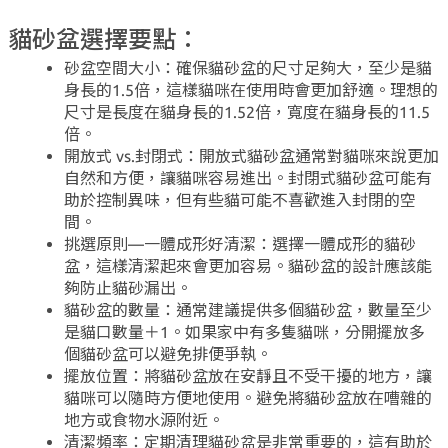
貓砂盆選擇要點：
砂盆空間大小：確保貓砂盆的尺寸足夠大，至少是貓
身長的1.5倍，這樣貓咪在使用時會更加舒適。理想的
尺寸是長度在貓身長的1.52倍，寬度在貓身長的11.5
倍。
開放式 vs.封閉式：開放式貓砂盆通常對貓咪來說更加
自然和方便，讓貓咪容易進出。封閉式貓砂盆可能有
助於控制異味，但有些貓可能不喜歡進入封閉的空
間。
挑選原則—一體成形好清潔：選擇一體成形的貓砂
盆，這樣清潔起來會更加容易。貓砂盆的設計應該能
夠防止貓砂漏出。
貓砂盆的數量：通常建議提供多個貓砂盆，數量至少
是貓口數量＋1。如果家中有多隻貓咪，分開擺放多
個貓砂盆可以避免排便爭執。
擺放位置：將貓砂盆放在安靜且不受干擾的地方，讓
貓咪可以隨時方便地使用。避免將貓砂盆放在嘈雜的
地方或食物水源附近。
清潔頻率：定期清理貓砂盆是非常重要的，這有助於