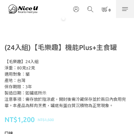
(24入組)【毛樂趣】機能Plus+主食罐
【毛樂趣】24入組
淨重：80克±2克
適用對象：貓
產地：台灣
保存期限：3年
製造日期：如罐底所示
注意事項：需存放於陰涼處，開封後需冷藏保存並於兩日內食用完
畢。本產品為鮮肉烹煮，罐底有蛋白質沉積物為正常現象。
NT$1,200
NT$1,500
口味