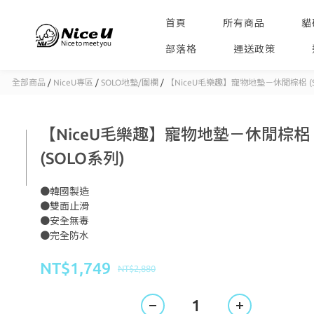
首頁
所有商品
貓
部落格
運送政策
全部商品
/
NiceU專區
/
SOLO地墊/圍欄
/
【NiceU毛樂趣】寵物地墊－休閒棕梠 (S
【NiceU毛樂趣】寵物地墊－休閒棕梠
(SOLO系列)
●韓國製造
●雙面止滑
●安全無毒
●完全防水
NT$1,749
NT$2,880