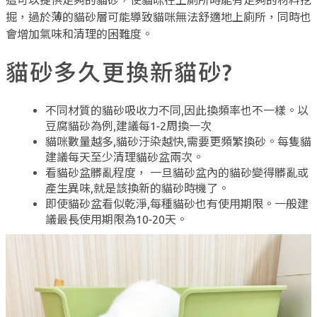
這可以提供足夠的貓砂，使貓咪在上廁所時能有足夠的材料挖
掘，過於薄的貓砂層可能導致貓咪無法舒適地上廁所，同時也
會增加氣味和清理的困難度。
貓砂多久更換新貓砂?
不同材質的貓砂吸收力不同,因此換頻率也不一樣。以
豆腐貓砂為例,建議每1-2周換一次
貓咪數量越多,貓砂汙染越快,需要更頻繁換砂。每隻貓
建議每天至少清理貓砂盆兩次。
看貓砂盆髒亂程度， 一旦貓砂盆內的貓砂變得髒亂或
產生異味,就是該換新的貓砂時機了。
即使貓砂盆看似乾淨,每種貓砂也有使用期限。一般建
議最長使用期限為10-20天。