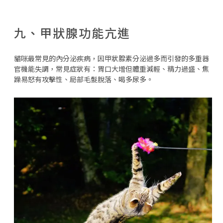
九、甲狀腺功能亢進
貓咪最常見的內分泌疾病，因甲狀腺素分泌過多而引發的多重器
官機能失調，常見症狀有：胃口大增但體重減輕、精力過盛、焦
躁易怒有攻擊性、局部毛髮脫落、喝多尿多。