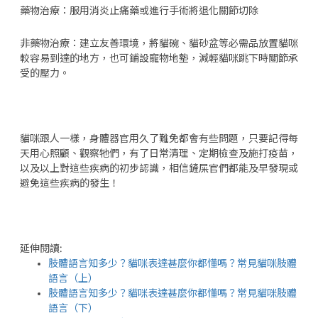
藥物治療：服用消炎止痛藥或進行手術將退化關節切除
非藥物治療：建立友善環境，將貓碗、貓砂盆等必需品放置貓咪
較容易到達的地方，也可鋪設寵物地墊，減輕貓咪跳下時關節承
受的壓力。
貓咪跟人一樣，身體器官用久了難免都會有些問題，只要記得每
天用心照顧、觀察牠們，有了日常清理、定期檢查及施打疫苗，
以及以上對這些疾病的初步認識，相信鏟屎官們都能及早發現或
避免這些疾病的發生！
延伸閱讀:
肢體語言知多少？貓咪表達甚麼你都懂嗎？常見貓咪肢體
語言（上）
肢體語言知多少？貓咪表達甚麼你都懂嗎？常見貓咪肢體
語言（下）