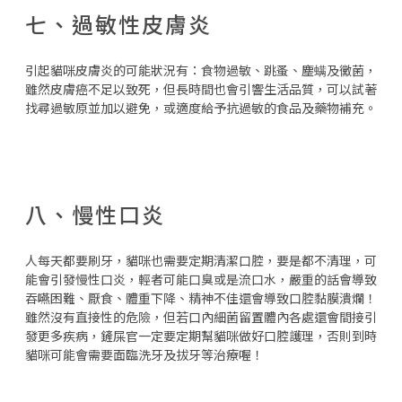
七、過敏性皮膚炎
引起貓咪皮膚炎的可能狀況有：食物過敏、跳蚤、塵螨及黴菌，
雖然皮膚癌不足以致死，但長時間也會引響生活品質，可以試著
找尋過敏原並加以避免，或適度給予抗過敏的食品及藥物補充。
八、慢性口炎
人每天都要刷牙，貓咪也需要定期清潔口腔，要是都不清理，可
能會引發慢性口炎，輕者可能口臭或是流口水，嚴重的話會導致
吞嚥困難、厭食、體重下降、精神不佳還會導致口腔黏膜潰爛！
雖然沒有直接性的危險，但若口內細菌留置體內各處還會間接引
發更多疾病，鏟屎官一定要定期幫貓咪做好口腔護理，否則到時
貓咪可能會需要面臨洗牙及拔牙等治療喔！