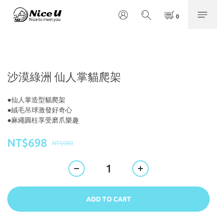
沙漠綠洲 仙人掌貓爬架
●仙人掌造型貓爬架
●絨毛吊球激發好奇心
●麻繩圓柱享受磨爪樂趣
NT$698
NT$980
ADD TO CART