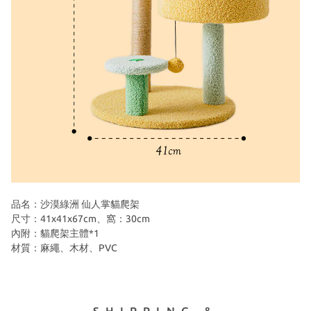
品名：沙漠綠洲 仙人掌貓爬架
尺寸：41x41x67cm、窩：30cm
內附：貓爬架主體*1
材質：麻繩、木材、PVC