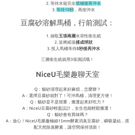
等待水箱完全
填補後再沖水
等待10秒
，再按沖水
豆腐砂溶解馬桶，行前測試：
抽取
五張兩層
水溶性衛生紙
並將紙張
揉成球狀
投入馬桶等待
5秒後再沖水
三層衛生紙就用3張測試哦！
NiceU毛樂趣聊天室
Q：貓砂清理起來好麻煩，怎麼辦？
A：選擇豆腐砂就對了！可沖馬桶，清理更方便！
Q：貓砂是不是很重，搬運起來好吃力？
A：NiceU豆腐砂輕盈設計，女生也能輕鬆搬運！
Q：貓砂會有異味嗎？
A：放心！NiceU毛樂趣極細15mm酵素消臭豆腐砂，瞬吸凝結，搭
配天然除臭酵素，讓空間保持清新！