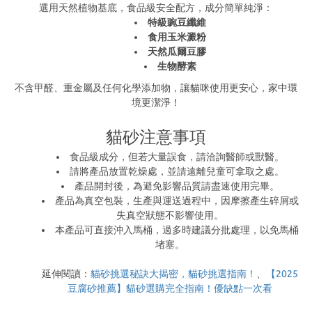
選用天然植物基底，食品級安全配方，成分簡單純淨：
特級豌豆纖維
食用玉米澱粉
天然瓜爾豆膠
生物酵素
不含甲醛、重金屬及任何化學添加物，讓貓咪使用更安心，家中環
境更潔淨！
貓砂注意事項
食品級成分，但若大量誤食，請洽詢醫師或獸醫。
請將產品放置乾燥處，並請遠離兒童可拿取之處。
產品開封後，為避免影響品質請盡速使用完畢。
產品為真空包裝，生產與運送過程中，因摩擦產生碎屑或
失真空狀態不影響使用。
本產品可直接沖入馬桶，過多時建議分批處理，以免馬桶
堵塞。
延伸閱讀：
貓砂挑選秘訣大揭密，貓砂挑選指南！
、
【2025
豆腐砂推薦】貓砂選購完全指南！優缺點一次看