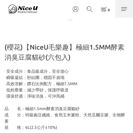
(櫻花)【NiceU毛樂趣】極細1.5MM酵素
消臭豆腐貓砂(六包入)
‧ 安全成分：食品級成分，安全放心
‧ 瞬吸凝結：秒結團，穩固不崩塌
‧ 高效溶解：鑽石比例配方，極細1.5MM
‧ 低粉塵量：減少帶砂，保護呼吸道
‧ 環保舒適：淨味消臭，可沖馬桶
品　　名：極細1.5mm酵素消臭豆腐貓砂
成　　分：特級豌豆纖維、食用玉米澱粉、天然瓜爾豆膠、生物酵
素
規　　格：6L(2.5公斤±10%)