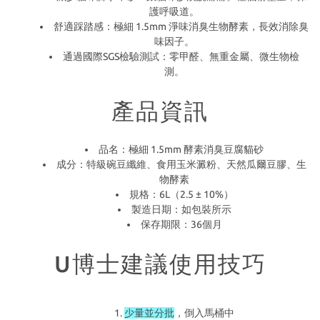
護呼吸道。
舒適踩踏感：極細 1.5mm 淨味消臭生物酵素，長效消除臭
味因子。
通過國際SGS檢驗測試：零甲醛、無重金屬、微生物檢
測。
產品資訊
品名：極細 1.5mm 酵素消臭豆腐貓砂
成分：特級碗豆纖維、食用玉米澱粉、天然瓜爾豆膠、生
物酵素
規格：6L（2.5 ± 10%）
製造日期：如包裝所示
保存期限：36個月
U博士建議使用技巧
少量並分批
，倒入馬桶中