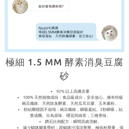
極細 1.5 MM 酵素消臭豆腐
砂
92% 以上高纖含量
100% 天然植物成份：食品級成分，安全放心。擁有特級
碗豆纖維、天然除臭酵素、天然瓜耳豆膠、玉米澱粉。
秒結團穩固不崩塌：碗豆纖維，瞬吸凝結。2秒瞬吸，結
實成團。分為原味、櫻花與綠茶，三種香味。
鑽石比例配方：瞬間高效溶解。
減少貓咪腳掌帶砂：跟貓咪沙漠說掰掰。極低粉塵量，保