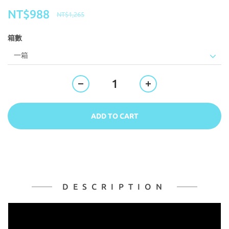
NT$988
NT$1,265
箱數
ADD TO CART
DESCRIPTION