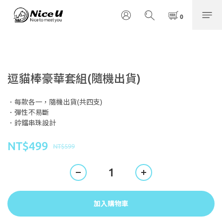
逗貓棒豪華套組(隨機出貨)
．每款各一，隨機出貨(共四支)
．彈性不易斷
．鈴鐺串珠設計
NT$499
NT$599
加入購物車