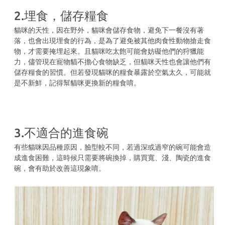
2.埋食，儲存糧食
貓咪的天性，因在野外，貓咪會儲存食物，避免下一餐沒有著
落，也會出現埋食的行為，是為了避免被其他肉食性動物搶走食
物，才需要掩埋起來。且貓咪吃太飽可能會妨礙他們的狩獵能
力，儘管現在寵物貓不擔心食物缺乏，但貓咪天性也會讓他們有
儲存糧食的習慣。但若發現貓咪的糧食暴露於空氣太久，可能就
是不新鮮，記得幫貓咪更換新的糧食唷。
3.不適合的進食碗
有些貓咪因品種原因，臉型較不同，若過深或過窄的碗可能會造
成進食困難，這時候只需要將碗換掉，購買寬、淺、陶瓷的進食
碗，會有助於改善這現象唷。